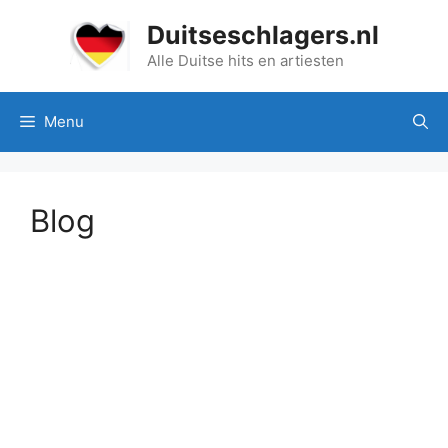
Ga
Duitseschlagers.nl
naar
de
Alle Duitse hits en artiesten
inhoud
Menu
Blog