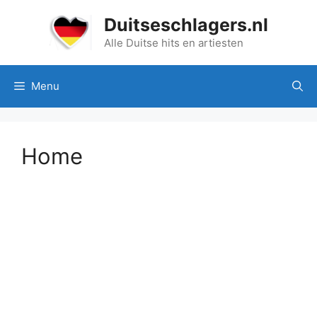
Ga
Duitseschlagers.nl
naar
de
Alle Duitse hits en artiesten
inhoud
Menu
Home